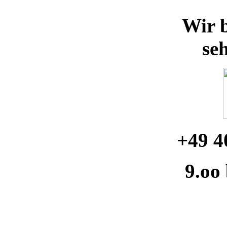
Wir b
se
+49 4
9.oo