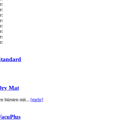
Standard
Dry Mat
n bürsten mit...
[mehr]
VacuPlus