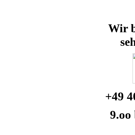
Wir b
se
+49 4
9.oo