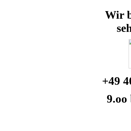
Wir b
se
+49 4
9.oo