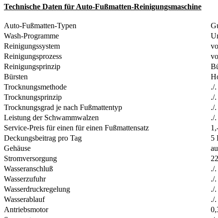
T
echnische Daten für Auto-Fußmatten-Reinigungsmaschine
Auto-Fußmatten-Typen
G
Wash-Programme
Un
Reinigungssystem
vo
Reinigungsprozess
vo
Reinigungsprinzip
Bü
Bürsten
Ho
Trocknungsmethode
./.
Trocknungsprinzip
./.
Trocknungsgrad je nach Fußmattentyp
./.
Leistung der Schwammwalzen
./.
Service-Preis für einen für einen Fußmattensatz
1,
Deckungsbeitrag pro Tag
5 
Gehäuse
au
Stromversorgung
22
Wasseranschluß
./.
Wasserzufuhr
./.
Wasserdruckregelung
./.
Wasserablauf
./.
Antriebsmotor
0