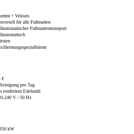
ummi + Velours
iversell für alle Fußmatten
llautomatischer Fußmattentransport
llautomatisch
rsten
chleistungsspezialbürste
- €
Reinigung pro Tag
s rostfreiem Edelstahl
0-240 V / 50 Hz
,350 kW