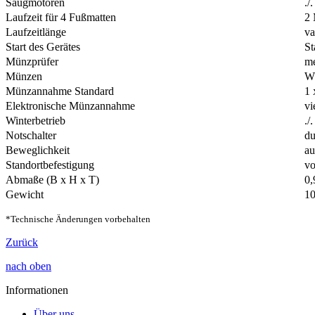
Saugmotoren
./.
Laufzeit für 4 Fußmatten
2 
Laufzeitlänge
va
Start des Gerätes
St
Münzprüfer
me
Münzen
W
Münzannahme Standard
1 
Elektronische Münzannahme
vi
Winterbetrieb
./.
Notschalter
du
Beweglichkeit
au
Standortbefestigung
vo
Abmaße (B x H x T)
0,
Gewicht
1
*Technische Änderungen vorbehalten
Zurück
nach oben
Informationen
Über uns