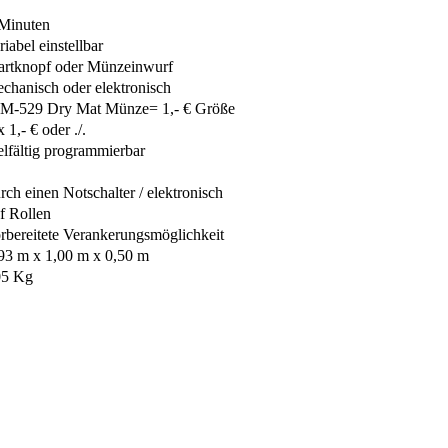
Minuten
riabel einstellbar
artknopf oder Münzeinwurf
chanisch oder elektronisch
M-529 Dry Mat Münze= 1,- € Größe
x 1,- € oder ./.
elfältig programmierbar
rch einen Notschalter / elektronisch
f Rollen
rbereitete Verankerungsmöglichkeit
93 m x 1,00 m x 0,50 m
05 Kg