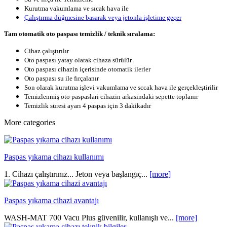
Kurutma vakumlama ve sıcak hava ile
Çalıştırma düğmesine basarak veya jetonla işletime geçer
Tam otomatik oto paspası temizlik / teknik sıralama:
Cihaz çalıştırılır
Oto paspası yatay olarak cihaza sürülür
Oto paspası cihazin içerisinde otomatik ilerler
Oto paspası su ile fırçalanır
Son olarak kurutma işlevi
vakumlama ve sccak hava ile
gerçekleştirilir
Temizlenmiş oto paspaslari cihazin arkasindaki sepette toplanır
Temizlik süresi ayarı 4 paspas için 3 dakikadır
More categories
Paspas yıkama cihazı kullanımı
1. Cihazı çalıştırınız... Jeton veya başlangıç...
[more]
Paspas yıkama cihazi avantajı
WASH-MAT 700 Vacu Plus güvenilir, kullanışlı ve...
[more]