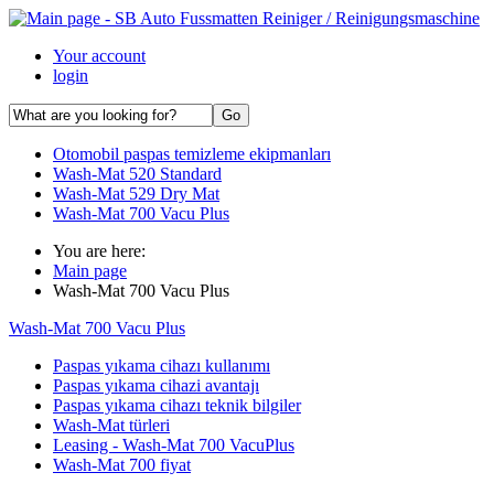
Your account
login
Otomobil paspas temizleme ekipmanları
Wash-Mat 520 Standard
Wash-Mat 529 Dry Mat
Wash-Mat 700 Vacu Plus
You are here:
Main page
Wash-Mat 700 Vacu Plus
Wash-Mat 700 Vacu Plus
Paspas yıkama cihazı kullanımı
Paspas yıkama cihazi avantajı
Paspas yıkama cihazı teknik bilgiler
Wash-Mat türleri
Leasing - Wash-Mat 700 VacuPlus
Wash-Mat 700 fiyat